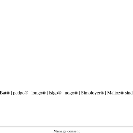
® | pedgo® | longo® | isigo® | nogo® | Simoloyer® | Maltoz® sind
Manage consent